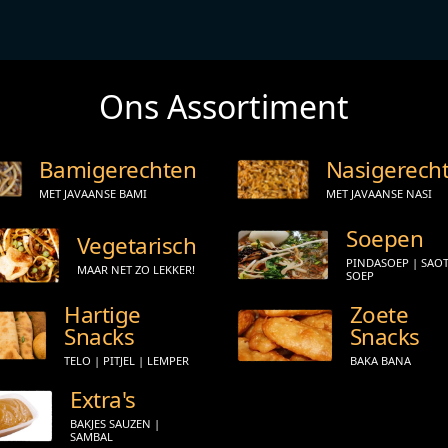
Ons Assortiment
Bamigerechten
Nasigerech
MET JAVAANSE BAMI
MET JAVAANSE NASI
Soepen
Vegetarisch
PINDASOEP | SAO
MAAR NET ZO LEKKER!
SOEP
Hartige
Zoete
Snacks
Snacks
TELO | PITJEL | LEMPER
BAKA BANA
Extra's
BAKJES SAUZEN |
SAMBAL