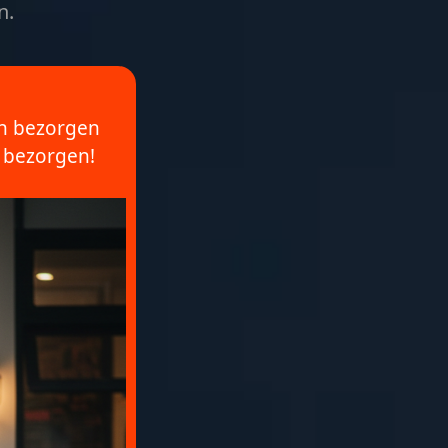
n.
en bezorgen
t bezorgen!