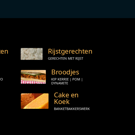
ten
Rijstgerechten
GERECHTEN MET RIJST
Broodjes
TO
KIP KERRIE | POM |
DYNAMITE
Cake en
Koek
BANKETBAKKERSWERK