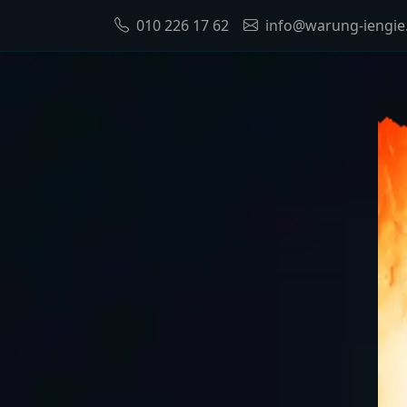
010 226 17 62
info@warung-iengie.