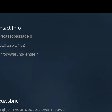
ntact Info
Picassopassage 8
010 226 17 62
info@warung-iengie.nl
euwsbrief
rijf je in voor updates over nieuwe