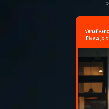
e
Vanaf vand
Plaats je 