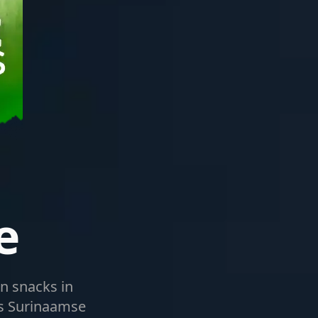
e
n snacks in
ns Surinaamse