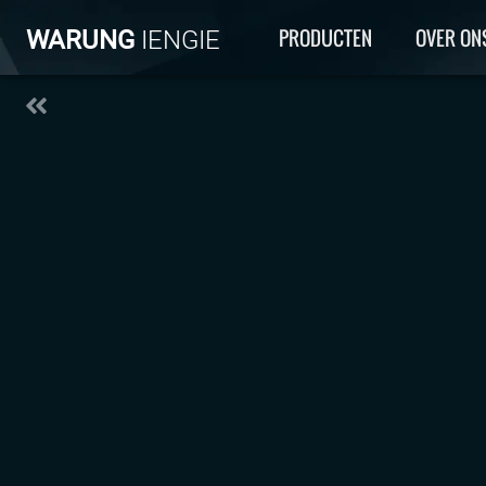
PRODUCTEN
OVER ON
WARUNG
IENGIE
Pastechi Tonijn
ANTILLIAANS PASTEITJE MET TONIJN VULLING.
4.00
PER
STUK